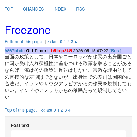
TOP
CHANGES
INDEX
RSS
Freezone
Bottom of this page.
|
<<last
0
1
2
3
4
9867bb4c
Old Timer
i1b5ibip3kS
2026-05-15 07:27
[Res.]
当面の政策として、日本やヨーロッパが移民の出身国ごと
に国が受け入れ積極性に差をつける政策を取ることがある
ならば、俺はその政策に反対はしない。⁠宗教を理由として
の直接的な差別はできないが、出身国での差別は国際的に
合法だ。⁠イランやサウジアラビアからの移民を規制しても
いい。⁠インドやアメリカからの移民だって規制してもい
い。
Top of this page.
|
<<last
0
1
2
3
4
Post text