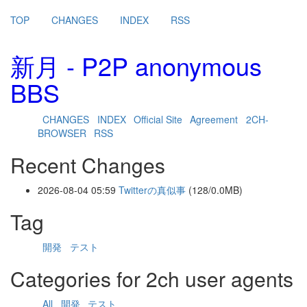
TOP
CHANGES
INDEX
RSS
新月 - P2P anonymous
BBS
CHANGES
INDEX
Official Site
Agreement
2CH-
BROWSER
RSS
Recent Changes
2026-08-04 05:59
Twitterの真似事
(128/0.0MB)
Tag
開発
テスト
Categories for 2ch user agents
All
開発
テスト