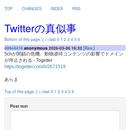
TOP
CHANGES
INDEX
RSS
Twitterの真似事
Bottom of this page.
|
<<last
0
1
2
3
4
5
6
499e4416
anonymous
2026-03-06 16:32
[Res.]
5chが閉鎖の危機、動物虐待コンテンツの影響でドメイン
が停止される - Togetter
https://togetter.com/li/2671519
あらま
Top of this page.
|
<<last
0
1
2
3
4
5
6
Post text