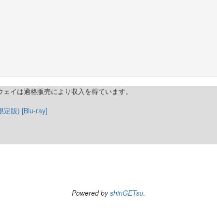
トウェイは適格販売により収入を得ています。
定版) [Blu-ray]
Powered by
shinGETsu
.