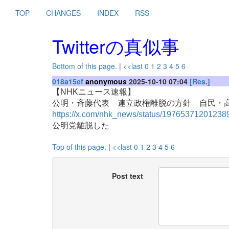
TOP
CHANGES
INDEX
RSS
Twitterの真似事
Bottom of this page.
|
<<last
0
1
2
3
4
5
6
018a15ef
anonymous
2025-10-10 07:04
[Res.]
【NHKニュース速報】
公明・斉藤代表 連立政権離脱の方針 自民・高市総
https://x.com/nhk_news/status/1976537120123
公明党離脱した
Top of this page.
|
<<last
0
1
2
3
4
5
6
Post text