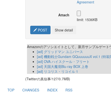
Agreement
Attach
limit: 1536KB
POST
Show detail
Amazonのアソシエイトとして、新月サンプルゲー
[ad] グリッドマン ユニバース
[ad] 機動戦士Gundam GQuuuuuuX vol.1 (特装限
[ad] OVA ハイスクール・フリート
[ad] 天国大魔境Blu-ray BOX 上巻
[ad] リコリス・リコイル 1
(Twitterの真似事/127/0.7MB)
TOP
CHANGES
INDEX
RSS