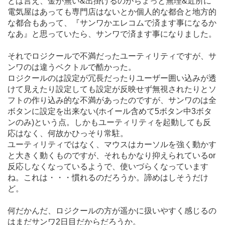
とは言え、金が無い&出掛けるのがちょっと無理&近所に
電気屋はあっても専門店はないとか個人的な都合と地方的
な都合もあって、『サンワかエレコムで済ます事になるか
なあ』と思っていたら、サンワで済ます事になりました。
それでロジクールで不満だったユーティリティですが、サ
ンワのは違うベクトルで酷かった。
ロジクールのは設定が冗長だったりユーザー囲い込みが透
けて見えたり設定しても設定が反映せず無視されたりとソ
フトの作り込み的な不満があったのですが、サンワのは全
ボタンに設定を出来ない(ホイール含めて5ボタン中3ボタ
ンのみ)という点。しかもユーティリティを起動しても反
応はなく、何故かひっそり常駐。
ユーティリティではなく、マウスはカーソルを強く動かす
と大きく動くものですが、それもかなり抑えられているor
反応しなくなっているようで、使いづらくなっています
ね。これは・・・慣れるのだろうか。諦めはしそうだけ
ど。
何だかんだ、ロジクールの方が遥かに扱いやすく感じるの
はまだサンワ2日目だからだろうか。