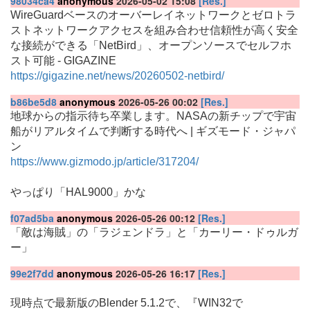
98034ca4
anonymous
2026-05-02 15:08
[Res.]
WireGuardベースのオーバーレイネットワークとゼロトラ
ストネットワークアクセスを組み合わせ信頼性が高く安全
な接続ができる「NetBird」、オープンソースでセルフホ
スト可能 - GIGAZINE
https://gigazine.net/news/20260502-netbird/
b86be5d8
anonymous
2026-05-26 00:02
[Res.]
地球からの指示待ち卒業します。NASAの新チップで宇宙
船がリアルタイムで判断する時代へ | ギズモード・ジャパ
ン
https://www.gizmodo.jp/article/317204/
やっぱり「HAL9000」かな
f07ad5ba
anonymous
2026-05-26 00:12
[Res.]
「敵は海賊」の「ラジェンドラ」と「カーリー・ドゥルガ
ー」
99e2f7dd
anonymous
2026-05-26 16:17
[Res.]
現時点で最新版のBlender 5.1.2で、『WIN32で