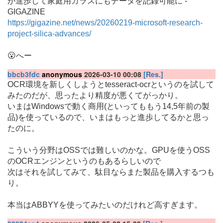
が進歩して家庭用ガラスにもデータを記録可能に -
GIGAZINE
https://gigazine.net/news/20260219-microsoft-research-
project-silica-advances/
😮へー
bbcb3fdc
anonymous
2026-03-10 00:08
[Res.]
OCR環境を新しくしようとtesseract-ocrというのを試して
みたのだが、思ったより精度が悪くてがっかり。
いまはWindowsで動く商用(といってももう14,5年前の製
品)を使っているので、いまはもっと進歩してるかと思っ
たのに。
こういう分野はOSSでは難しいのかな。GPUを使うOSS
のOCRエンジンというのもあるらしいので
次はそれを試してみて、駄目ならまた製品を購入するつも
り。
本当はABBYYを使ってみたいのだけれど高すぎます。