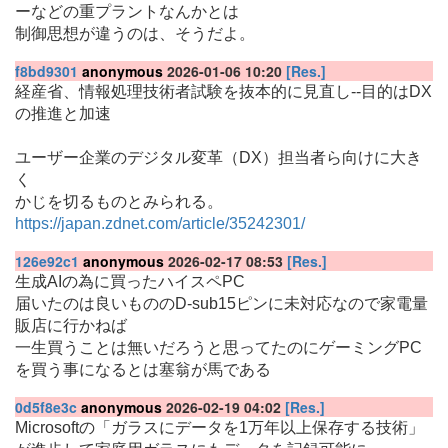
ーなどの重プラントなんかとは
制御思想が違うのは、そうだよ。
f8bd9301
anonymous
2026-01-06 10:20
[Res.]
経産省、情報処理技術者試験を抜本的に見直し--目的はDX
の推進と加速
ユーザー企業のデジタル変革（DX）担当者ら向けに大き
く
かじを切るものとみられる。
https://japan.zdnet.com/article/35242301/
126e92c1
anonymous
2026-02-17 08:53
[Res.]
生成AIの為に買ったハイスペPC
届いたのは良いもののD-sub15ピンに未対応なので家電量
販店に行かねば
一生買うことは無いだろうと思ってたのにゲーミングPC
を買う事になるとは塞翁が馬である
0d5f8e3c
anonymous
2026-02-19 04:02
[Res.]
Microsoftの「ガラスにデータを1万年以上保存する技術」