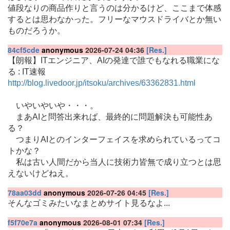
値段なりの商品作りと言うのは分かるけど、ここまで体感
するとは思わなかった。フリーなマウスドライバとか無い
ものだろうか。
84cf5cde
anonymous
2026-07-24 04:36
[Res.]
【朗報】ITエンジニア、AIの発達で誰でもなれる職業にな
る : IT速報
http://blog.livedoor.jp/itsoku/archives/63362831.html
いやいやいや・・・。
まあAIと問答出来れば、最終的に問題解決も可能性あ
る？
つまりAIとのインターフェイスを求められているってコ
トかな？
私は古い人間だから当人に技術力皆無で成り立つとは思
えないけどねえ。
78aa03dd
anonymous
2026-07-26 04:45
[Res.]
そんなゴミみたいなまとめサイト見るなよ...
f5f70e7a
anonymous
2026-08-01 07:34
[Res.]