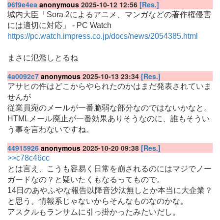
96f9e4ea
anonymous
2025-10-12 12:56
[Res.]
城内大臣「Sora 2によるアニメ、マンガなどの著作権侵害
には適切に対応」 - PC Watch
https://pc.watch.impress.co.jp/docs/news/2054385.html
まさに氾濫しとるね
4a0092c7
anonymous
2025-10-13 23:34
[Res.]
アサヒの件はどこからやられたのかはまだ発表されていま
せんが
従業員宛のメールが一番脆弱な部分なのではないかなと。
HTMLメール廃止が一番効果ありそうなのに、誰もそうい
う事を言わないですね。
44915926
anonymous
2025-10-20 09:38
[Res.]
>>c78c46cc
とは言え、こうも容易く日常を崩されるのにはマジでノー
ガードなの？と疑いたくもなるってもので。
14日のあやふやな報告以降音沙汰無しとか本当に大企業？
と思う。情報系じゃないからそんなものなのかな。
アスクルもランサムに引っ掛かったみたいだし。