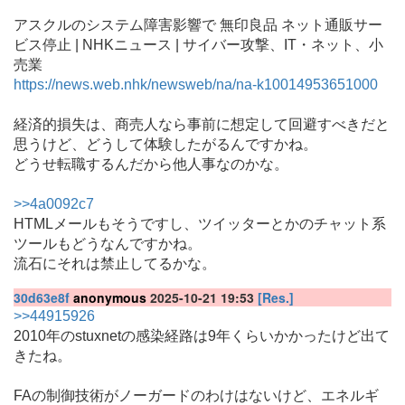
アスクルのシステム障害影響で 無印良品 ネット通販サー
ビス停止 | NHKニュース | サイバー攻撃、IT・ネット、小
売業
https://news.web.nhk/newsweb/na/na-k10014953651000
経済的損失は、商売人なら事前に想定して回避すべきだと
思うけど、どうして体験したがるんですかね。
どうせ転職するんだから他人事なのかな。
>>4a0092c7
HTMLメールもそうですし、ツイッターとかのチャット系
ツールもどうなんですかね。
流石にそれは禁止してるかな。
30d63e8f
anonymous
2025-10-21 19:53
[Res.]
>>44915926
2010年のstuxnetの感染経路は9年くらいかかったけど出て
きたね。
FAの制御技術がノーガードのわけはないけど、エネルギ