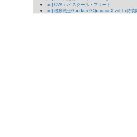
[ad] OVA ハイスクール・フリート
[ad] 機動戦士Gundam GQuuuuuuX vol.1 (特装限