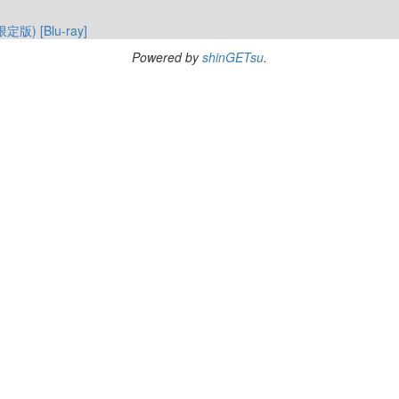
定版) [Blu-ray]
Powered by
shinGETsu
.