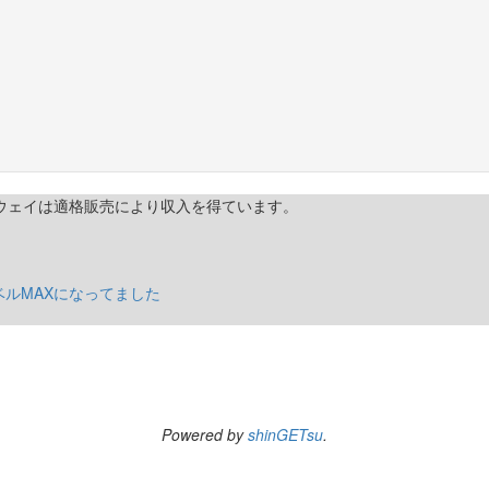
トウェイは適格販売により収入を得ています。
レベルMAXになってました
Powered by
shinGETsu
.