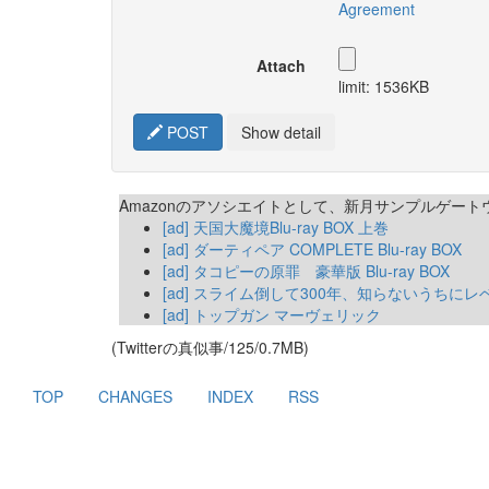
Agreement
Attach
limit: 1536KB
POST
Show detail
Amazonのアソシエイトとして、新月サンプルゲー
[ad] 天国大魔境Blu-ray BOX 上巻
[ad] ダーティペア COMPLETE Blu-ray BOX
[ad] タコピーの原罪 豪華版 Blu-ray BOX
[ad] スライム倒して300年、知らないうちに
[ad] トップガン マーヴェリック
(Twitterの真似事/125/0.7MB)
TOP
CHANGES
INDEX
RSS