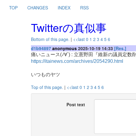
TOP
CHANGES
INDEX
RSS
Twitterの真似事
Bottom of this page.
|
<<last
0
1
2
3
4
5
6
d1b94897
anonymous
2025-10-19 14:33
[Res.]
痛いニュース(ﾉ∀`) : 立憲野田『維新の議員
https://itainews.com/archives/2054290.html
いつものヤツ
Top of this page.
|
<<last
0
1
2
3
4
5
6
Post text