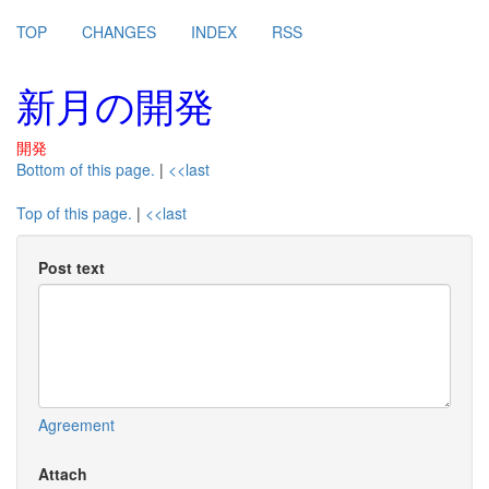
TOP
CHANGES
INDEX
RSS
新月の開発
開発
Bottom of this page.
|
<<last
Top of this page.
|
<<last
Post text
Agreement
Attach