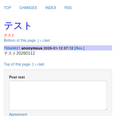
TOP
CHANGES
INDEX
RSS
テスト
テスト
Bottom of this page.
|
<<last
769a9621
anonymous
2026-01-12 07:12
[Res.]
テスト20260112
Top of this page.
|
<<last
Post text
Agreement