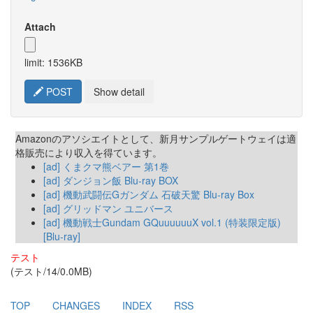
Attach
limit: 1536KB
POST
Show detail
Amazonのアソシエイトとして、新月サンプルゲートウェイは適
格販売により収入を得ています。
[ad] くまクマ熊ベアー 第1巻
[ad] ダンジョン飯 Blu-ray BOX
[ad] 機動武闘伝Gガンダム 石破天驚 Blu-ray Box
[ad] グリッドマン ユニバース
[ad] 機動戦士Gundam GQuuuuuuX vol.1 (特装限定版)
[Blu-ray]
テスト
(テスト/14/0.0MB)
TOP
CHANGES
INDEX
RSS