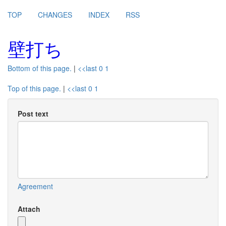
TOP
CHANGES
INDEX
RSS
壁打ち
Bottom of this page.
|
<<last
0
1
Top of this page.
|
<<last
0
1
Post text
Agreement
Attach